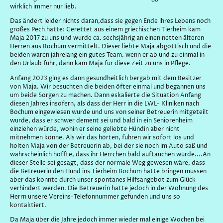
wirklich immer nur lieb.
Das ändert leider nichts daran,dass sie gegen Ende ihres Lebens noch
großes Pech hatte: Gerettet aus einem griechischen Tierheim kam
Maja 2017 zu uns und wurde ca. sechsjährig an einen netten älteren
Herren aus Bochum vermittelt. Dieser liebte Maja abgöttisch und
die
beiden waren jahrelang ein gutes Team.
wenn er ab und zu einmal in
den Urlaub fuhr, dann kam Maja für diese Zeit zu uns in Pflege.
Anfang 2023 ging es dann gesundheitlich bergab mit dem Besitzer
von Maja. Wir besuchten die beiden öfter einmal und begannen uns
um beide Sorgen zu machen. Dann eskalierte die Situation Anfang
diesen Jahres insofern, als dass der Herr in die LWL- Kliniken nach
Bochum eingewiesen wurde und uns von seiner Betreuerin mitgeteilt
wurde, dass er schwer dement sei und bald in ein Seniorenheim
einziehen würde, wohin er seine geliebte Hündin aber nicht
mitnehmen könne. Als wir das hörten, fuhren wir sofort los und
holten Maja von der Betreuerin ab, bei der sie noch im Auto saß und
wahrscheinlich hoffte, dass ihr Herrchen bald auftauchen würde....
An
dieser Stelle sei gesagt, dass der normale Weg gewesen wäre, dass
die Betreuerin den Hund ins Tierheim Bochum hätte bringen müssen
aber das konnte durch unser spontanes Hilfsangebot zum Glück
verhindert werden. Die Betreuerin hatte jedoch in der Wohnung des
Herrn unsere Vereins-Telefonnummer gefunden und uns so
kontaktiert.
Da Maja über die Jahre jedoch immer wieder mal einige Wochen bei