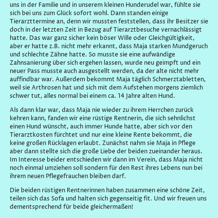
uns in der Familie und in unserem kleinen Hunderudel war, fühlte sie
sich bei uns zum Glück sofort wohl. Dann standen einige
Tierarzttermine an, denn wir mussten feststellen, dass ihr Besitzer sie
doch in der letzten Zeit in Bezug auf Tierarztbesuche vernachlässigt
hatte. Das war ganz sicher kein böser Wille oder Gleichgültigkeit,
aber er hatte z.B. nicht mehr erkannt, dass Maja starken Mundgeruch
und schlechte Zähne hatte. So musste sie eine aufwändige
Zahnsanierung über sich ergehen lassen, wurde neu geimpft und ein
neuer Pass musste auch ausgestellt werden, da der alte nicht mehr
auffindbar war. Außerdem bekommt Maja täglich Schmerztabletten,
weil sie Arthrosen hat und sich mit dem Aufstehen morgens ziemlich
schwer tut, alles normal bei einem ca. 14 Jahre alten Hund.
Als dann klar war, dass Maja nie wieder zu ihrem Herrchen zurück
kehren kann, fanden wir eine rüstige Rentnerin, die sich sehnlichst
einen Hund wünscht, auch immer Hunde hatte, aber sich vor den
Tierarztkosten fürchtet und nur eine kleine Rente bekommt, die
keine großen Rücklagen erlaubt. Zunächst nahm sie Maja in Pflege
aber dann stellte sich die große Liebe der beiden zueinander heraus.
Im Interesse beider entschieden wir dann im Verein, dass Maja nicht
noch einmal umziehen soll sondern für den Rest ihres Lebens nun bei
ihrem neuen Pflegefrauchen bleiben darf.
Die beiden rüstigen Rentnerinnen haben zusammen eine schöne Zeit,
teilen sich das Sofa und halten sich gegenseitig fit. Und wir freuen uns
dementsprechend für beide gleichermaßen!