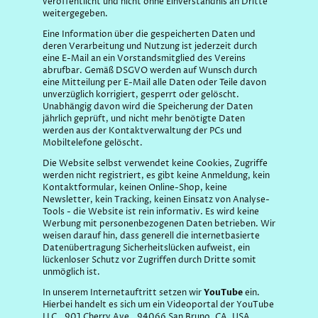
veröffentlicht und nicht ohne Einverständnis an Dritte
weitergegeben.
Eine Information über die gespeicherten Daten und
deren Verarbeitung und Nutzung ist jederzeit durch
eine E-Mail an ein Vorstandsmitglied des Vereins
abrufbar. Gemäß DSGVO werden auf Wunsch durch
eine Mitteilung per E-Mail alle Daten oder Teile davon
unverzüglich korrigiert, gesperrt oder gelöscht.
Unabhängig davon wird die Speicherung der Daten
jährlich geprüft, und nicht mehr benötigte Daten
werden aus der Kontaktverwaltung der PCs und
Mobiltelefone gelöscht.
Die Website selbst verwendet keine Cookies, Zugriffe
werden nicht registriert, es gibt keine Anmeldung, kein
Kontaktformular, keinen Online-Shop, keine
Newsletter, kein Tracking, keinen Einsatz von Analyse-
Tools - die Website ist rein informativ. Es wird keine
Werbung mit personenbezogenen Daten betrieben. Wir
weisen darauf hin, dass generell die internetbasierte
Datenübertragung Sicherheitslücken aufweist, ein
lückenloser Schutz vor Zugriffen durch Dritte somit
unmöglich ist.
In unserem Internetauftritt setzen wir
YouTube
ein.
Hierbei handelt es sich um ein Videoportal der YouTube
LLC., 901 Cherry Ave., 94066 San Bruno, CA, USA,